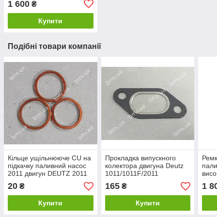
1 600
₴
Купити
Подібні товари компанії
Кільце ущільнююче CU на
Прокладка випускного
Ремк
підкачку паливний насос
колектора двигуна Deutz
пали
2011 двигун DEUTZ 2011
1011/1011F/2011
висо
(ТНВ
20
165
1 8
₴
₴
Deut
Купити
Купити